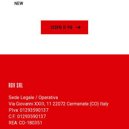
NEW
SCOPRI DI PIÙ
RGV SRL
Sede Legale / Operativa
Via Giovanni XXIII, 11 22072 Cermenate (CO) Italy
P.Iva: 01293590137
C.F.: 01293590137
REA: CO-180351