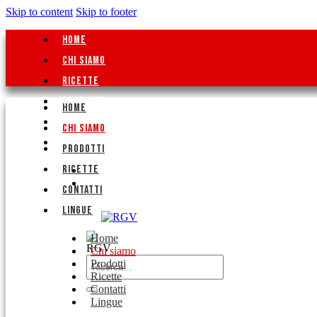
Skip to content
Skip to footer
HOME
CHI SIAMO
RICETTE
PRODOTTI
HOME
LINEA PROFESSIONALE
CHI SIAMO
CONTATTI
PRODOTTI
RICETTE
CONTATTI
LINGUE
Home
Chi siamo
Prodotti
Ricette
Contatti
Lingue