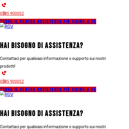
0385 900052
postvenditaRGV@retenellarete.it
TROVA IL CENTRO ASSISTENZA PIÙ VICINO A TE
HAI BISOGNO DI ASSISTENZA?
Contattaci per qualsiasi informazione o supporto sui nostri
prodotti!
0385 900052
postvenditaRGV@retenellarete.it
TROVA IL CENTRO ASSISTENZA PIÙ VICINO A TE
HAI BISOGNO DI ASSISTENZA?
Contattaci per qualsiasi informazione o supporto sui nostri