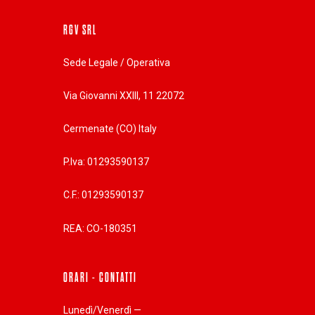
RGV SRL
Sede Legale / Operativa
Via Giovanni XXIII, 11 22072
Cermenate (CO) Italy
P.Iva: 01293590137
C.F.: 01293590137
REA: CO-180351
ORARI - CONTATTI
Lunedì/Venerdì —