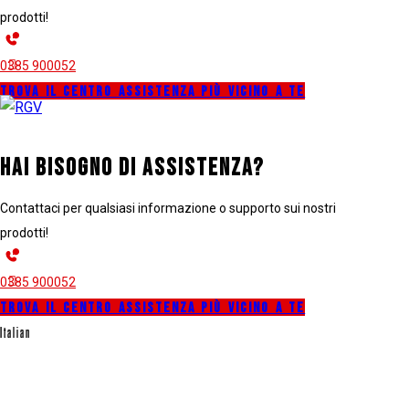
prodotti!
0385 900052
postvenditaRGV@retenellarete.it
TROVA IL CENTRO ASSISTENZA PIÙ VICINO A TE
HAI BISOGNO DI ASSISTENZA?
Contattaci per qualsiasi informazione o supporto sui nostri
prodotti!
0385 900052
postvenditaRGV@retenellarete.it
TROVA IL CENTRO ASSISTENZA PIÙ VICINO A TE
Italian